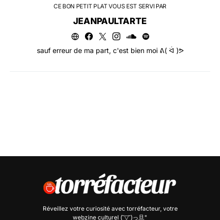
CE BON PETIT PLAT VOUS EST SERVI PAR
JEANPAULTARTE
sauf erreur de ma part, c'est bien moi ᕕ( ᐛ )ᕗ
Réveillez votre curiosité avec
torréfacteur
, votre
webzine culturel (˘▽˘)っ旦"