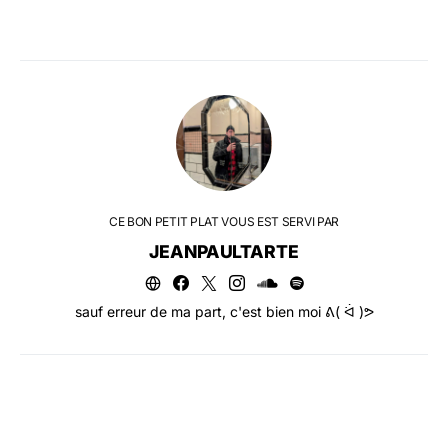
CE BON PETIT PLAT VOUS EST SERVI PAR
JEANPAULTARTE
sauf erreur de ma part, c'est bien moi ᕕ( ᐛ )ᕗ