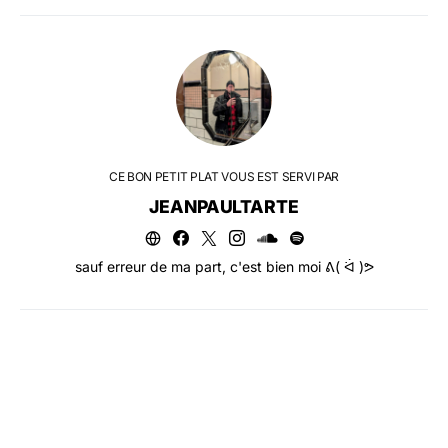
CE BON PETIT PLAT VOUS EST SERVI PAR
JEANPAULTARTE
sauf erreur de ma part, c'est bien moi ᕕ( ᐛ )ᕗ