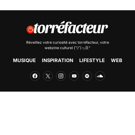
Réveillez votre curiosité avec
torréfacteur
, votre
webzine culturel (˘▽˘)っ旦"
MUSIQUE
INSPIRATION
LIFESTYLE
WEB