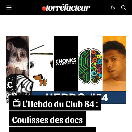
📺 L’Hebdo du Club 84 :
Coulisses des docs