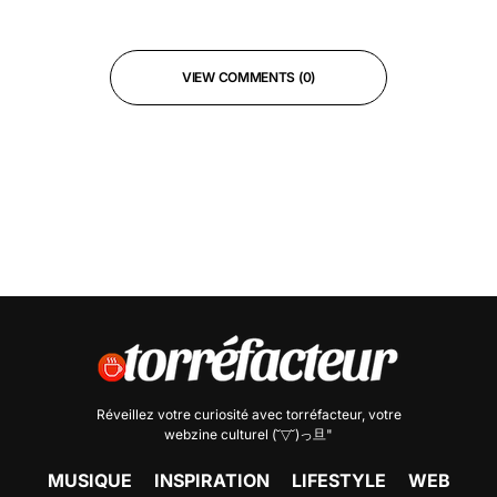
VIEW COMMENTS (0)
Réveillez votre curiosité avec
torréfacteur
, votre
webzine culturel (˘▽˘)っ旦"
MUSIQUE
INSPIRATION
LIFESTYLE
WEB