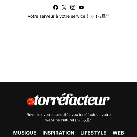
Votre serveur à votre service ( ˘▽˘)っ旦””
Réveillez votre curiosité avec
torréfacteur
, votre
webzine culturel (˘▽˘)っ旦"
MUSIQUE
INSPIRATION
LIFESTYLE
WEB