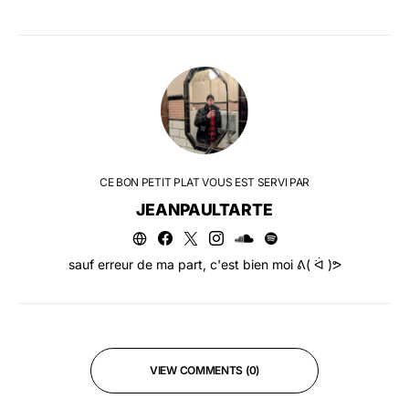
CE BON PETIT PLAT VOUS EST SERVI PAR
JEANPAULTARTE
sauf erreur de ma part, c'est bien moi ᕕ( ᐛ )ᕗ
VIEW COMMENTS (0)