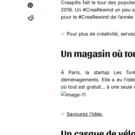
Creapills fait le tour des popot
2016. Un #CreaRewind un peu spé
pour le #CreaRewind de l’année 
☞ Pour plus de créativité, serv
Un magasin où tou
À Paris, la startup Les Tont
déménagements. Elle a eu l’idée
où tout est gratuit… à une seule 
☞
Savourez l’idée.
Un casque de vélo