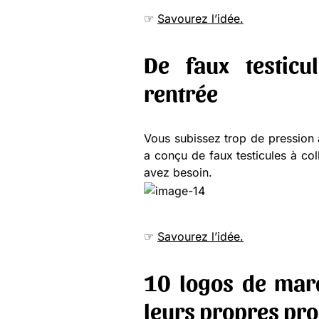
☞
Savourez l’idée.
De faux testic
rentrée
Vous subissez trop de pression a
a conçu de faux testicules à c
avez besoin.
☞
Savourez l’idée.
10 logos de marq
leurs propres pro