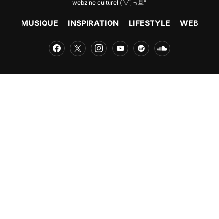
webzine culturel (˘▽˘)っ旦"
MUSIQUE
INSPIRATION
LIFESTYLE
WEB