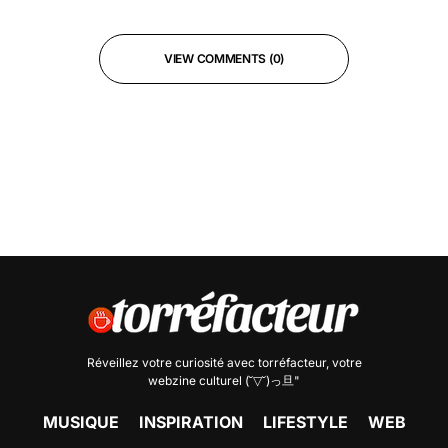
VIEW COMMENTS (0)
Réveillez votre curiosité avec
torréfacteur
, votre
webzine culturel (˘▽˘)っ旦"
MUSIQUE
INSPIRATION
LIFESTYLE
WEB