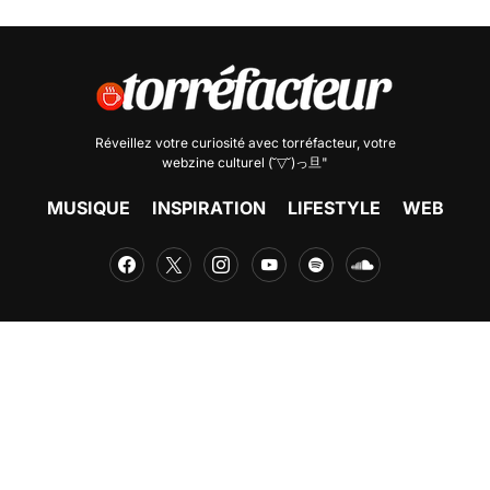
Réveillez votre curiosité avec
torréfacteur
, votre
webzine culturel (˘▽˘)っ旦"
MUSIQUE
INSPIRATION
LIFESTYLE
WEB