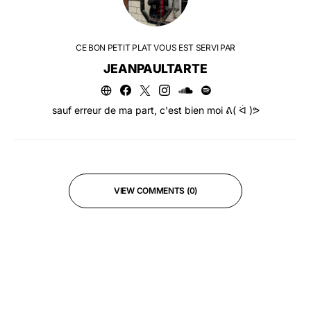
CE BON PETIT PLAT VOUS EST SERVI PAR
JEANPAULTARTE
sauf erreur de ma part, c'est bien moi ᕕ( ᐛ )ᕗ
VIEW COMMENTS (0)