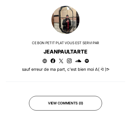
CE BON PETIT PLAT VOUS EST SERVI PAR
JEANPAULTARTE
sauf erreur de ma part, c'est bien moi ᕕ( ᐛ )ᕗ
VIEW COMMENTS (0)