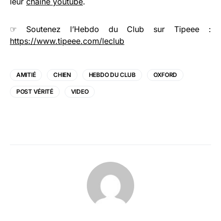
leur
chaîne youtube
.
☞ Soutenez l’Hebdo du Club sur Tipeee :
https://www.tipeee.com/leclub
AMITIÉ
CHIEN
HEBDO DU CLUB
OXFORD
POST VÉRITÉ
VIDEO