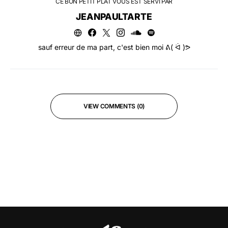
CE BON PETIT PLAT VOUS EST SERVI PAR
JEANPAULTARTE
sauf erreur de ma part, c'est bien moi ᕕ( ᐛ )ᕗ
VIEW COMMENTS (0)