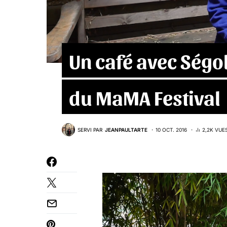
Un café avec Ség
du MaMA Festival
SERVI PAR
JEANPAULTARTE
10 OCT. 2016
2,2K VUE