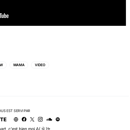
EW
MAMA
VIDEO
OUS EST SERVI PAR
RTE
art, c'est bien moi ᕕ( ᐛ )ᕗ