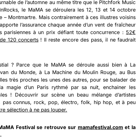
rnable de l’automne au même titre que le Pitchfork Music
es InRocks, le MaMA se déroulera les 12, 13 et 14 octobre
le – Montmartre. Mais contrairement à ces illustres voisins
 apporte l’assurance chaque année d’un vent de fraîcheur
s parisiennes à un prix défiant toute concurrence :
52€
 de 120 concerts
! Il reste encore des pass, il ne faudrait
stial ? Parce que le MaMA se déroule aussi bien à La
Divan du Monde, à La Machine du Moulin Rouge, au Bus
es très proches les unes des autres, pour se balader de
la magie d’un Paris rythmé par sa nuit, enchainer les
les ! Découvrir sur scène un beau mélange d’artistes
, pas connus, rock, pop, électro, folk, hip hop, et à peu
e sélection à ne pas louper.
 MaMA Festival se retrouve sur
mamafestival.com
et la
.