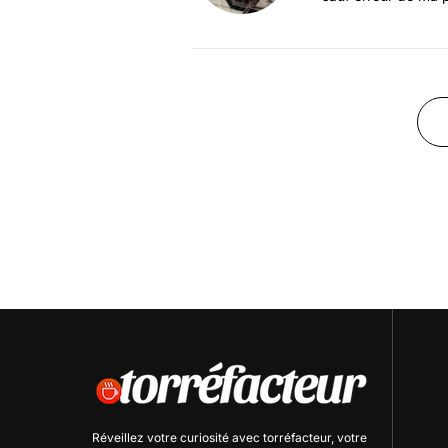
Réveillez votre curiosité avec
torréfacteur
, votre