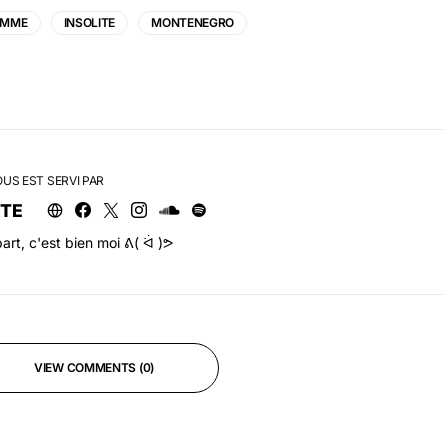
EMME
INSOLITE
MONTENEGRO
OUS EST SERVI PAR
RTE
art, c'est bien moi ᕕ( ᐛ )ᕗ
VIEW COMMENTS (0)