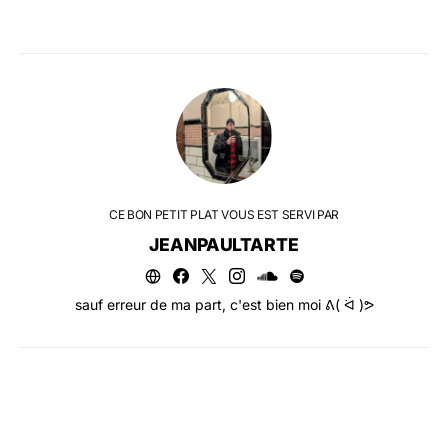
CE BON PETIT PLAT VOUS EST SERVI PAR
JEANPAULTARTE
sauf erreur de ma part, c'est bien moi ᕕ( ᐛ )ᕗ