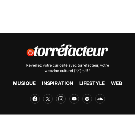
Réveillez votre curiosité avec
torréfacteur
, votre
webzine culturel (˘▽˘)っ旦"
MUSIQUE
INSPIRATION
LIFESTYLE
WEB