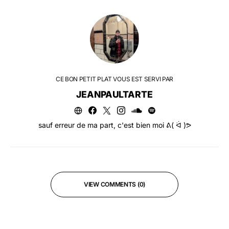
CE BON PETIT PLAT VOUS EST SERVI PAR
JEANPAULTARTE
sauf erreur de ma part, c'est bien moi ᕕ( ᐛ )ᕗ
VIEW COMMENTS (0)