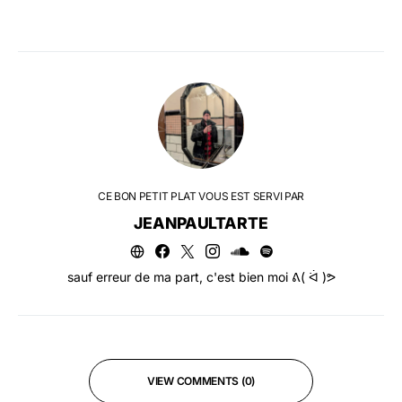
CE BON PETIT PLAT VOUS EST SERVI PAR
JEANPAULTARTE
sauf erreur de ma part, c'est bien moi ᕕ( ᐛ )ᕗ
VIEW COMMENTS (0)