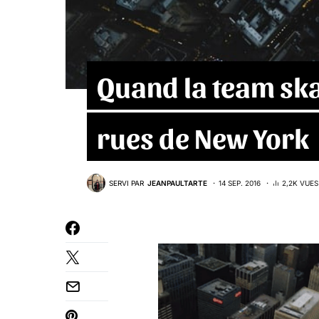
Quand la team ska
rues de New York
SERVI PAR
JEANPAULTARTE
14 SEP. 2016
2,2K VUES