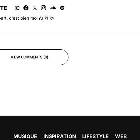
RTE
art, c'est bien moi ᕕ( ᐛ )ᕗ
VIEW COMMENTS (0)
MUSIQUE
INSPIRATION
LIFESTYLE
WEB