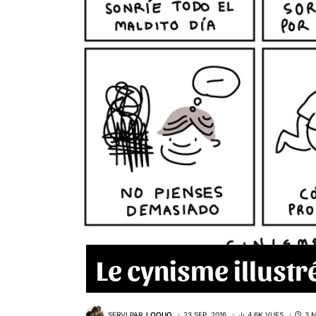
Le cynisme illustr
SERVI PAR
LOOUO
23 SEP. 2016
4,6K VUES
3 