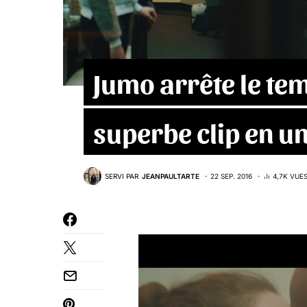
Jumo arrête le t
superbe clip en u
SERVI PAR
JEANPAULTARTE
22 SEP. 2016
4,7K VUE