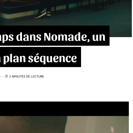
emps dans Nomade, un
n plan séquence
S
2 MINUTES DE LECTURE