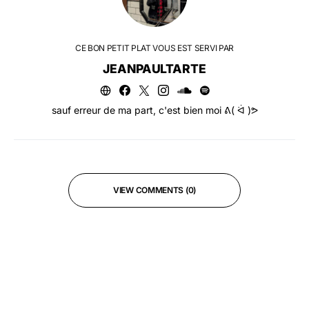
CE BON PETIT PLAT VOUS EST SERVI PAR
JEANPAULTARTE
sauf erreur de ma part, c'est bien moi ᕕ( ᐛ )ᕗ
VIEW COMMENTS (0)