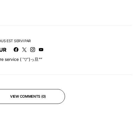
OUS EST SERVI PAR
UR
tre service ( ˘▽˘)っ旦””
VIEW COMMENTS (0)