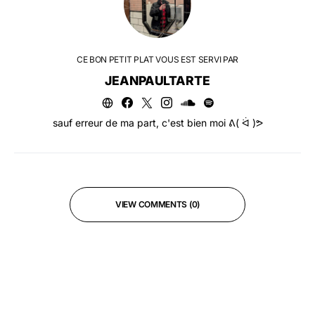
CE BON PETIT PLAT VOUS EST SERVI PAR
JEANPAULTARTE
sauf erreur de ma part, c'est bien moi ᕕ( ᐛ )ᕗ
VIEW COMMENTS (0)