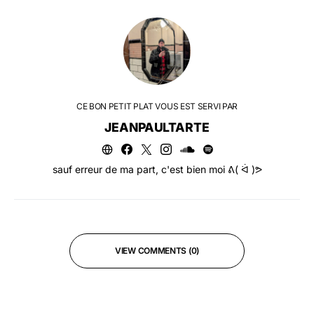
CE BON PETIT PLAT VOUS EST SERVI PAR
JEANPAULTARTE
sauf erreur de ma part, c'est bien moi ᕕ( ᐛ )ᕗ
VIEW COMMENTS (0)