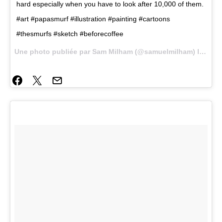
hard especially when you have to look after 10,000 of them.
#art #papasmurf #illustration #painting #cartoons
#thesmurfs #sketch #beforecoffee
Une photo publiée par Sam Milham (@samuelmilham) le
11 Av