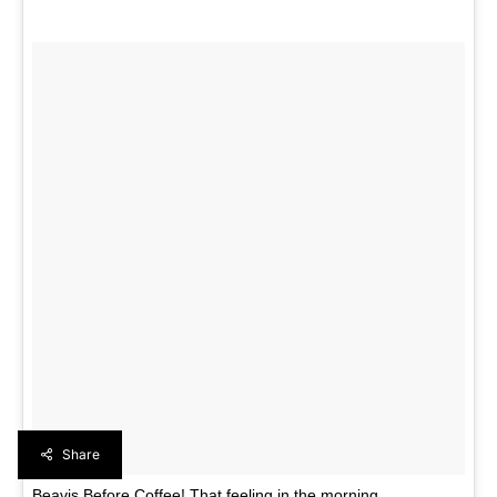
Share
Beavis Before Coffee! That feeling in the morning…