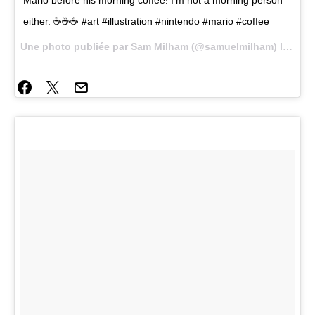
either. ☕☕☕ #art #illustration #nintendo #mario #coffee
Une photo publiée par Sam Milham (@samuelmilham) le
23 M