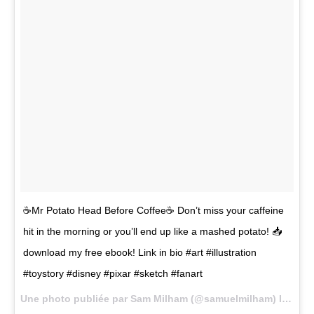
☕Mr Potato Head Before Coffee☕ Don’t miss your caffeine
hit in the morning or you’ll end up like a mashed potato! 📥
download my free ebook! Link in bio #art #illustration
#toystory #disney #pixar #sketch #fanart
Une photo publiée par Sam Milham (@samuelmilham) le
6 Avr