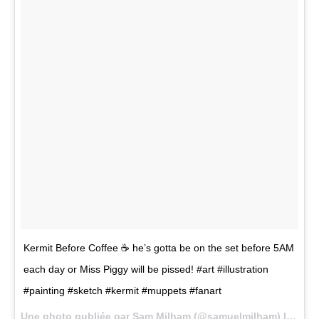
Kermit Before Coffee ☕ he’s gotta be on the set before 5AM
each day or Miss Piggy will be pissed! #art #illustration
#painting #sketch #kermit #muppets #fanart
Une photo publiée par Sam Milham (@samuelmilham) le
13 Av