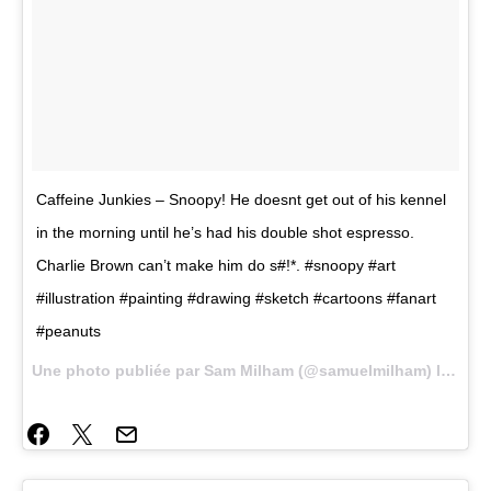
Caffeine Junkies – Snoopy! He doesnt get out of his kennel
in the morning until he’s had his double shot espresso.
Charlie Brown can’t make him do s#!*. #snoopy #art
#illustration #painting #drawing #sketch #cartoons #fanart
#peanuts
Une photo publiée par Sam Milham (@samuelmilham) le
16 M