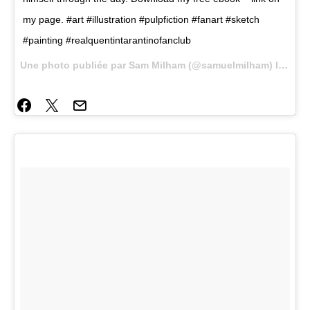
my page. #art #illustration #pulpfiction #fanart #sketch
#painting #realquentintarantinofanclub
Une photo publiée par Sam Milham (@samuelmilham) le
31 M