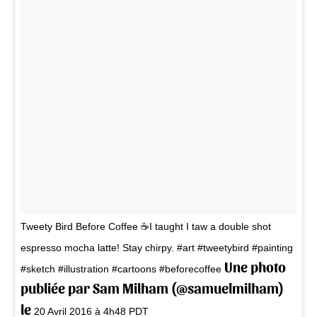
Tweety Bird Before Coffee ☕I taught I taw a double shot
espresso mocha latte! Stay chirpy. #art #tweetybird #painting
Une photo
#sketch #illustration #cartoons #beforecoffee
publiée par Sam Milham (@samuelmilham)
le
20 Avril 2016 à 4h48 PDT