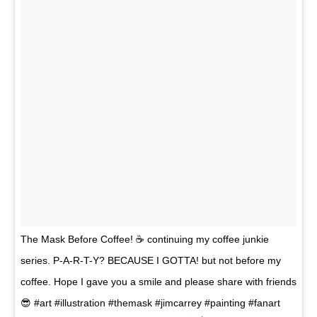
The Mask Before Coffee! ☕ continuing my coffee junkie
series. P-A-R-T-Y? BECAUSE I GOTTA! but not before my
coffee. Hope I gave you a smile and please share with friends
😎 #art #illustration #themask #jimcarrey #painting #fanart