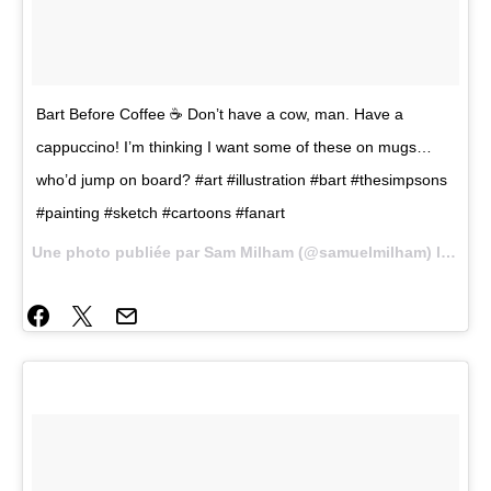
Bart Before Coffee ☕ Don’t have a cow, man. Have a
cappuccino! I’m thinking I want some of these on mugs…
who’d jump on board? #art #illustration #bart #thesimpsons
#painting #sketch #cartoons #fanart
Une photo publiée par Sam Milham (@samuelmilham) le
22 Av