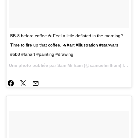
BB-8 before coffee ☕ Feel a little deflated in the morning?
Time to fire up that coffee. 🔥#art #illustration #starwars
#bb8 #fanart #painting #drawing
Une photo publiée par Sam Milham (@samuelmilham) le
19 Av