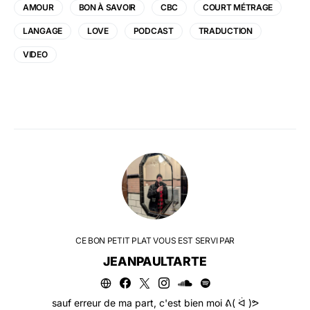
AMOUR
BON À SAVOIR
CBC
COURT MÉTRAGE
LANGAGE
LOVE
PODCAST
TRADUCTION
VIDEO
CE BON PETIT PLAT VOUS EST SERVI PAR
JEANPAULTARTE
sauf erreur de ma part, c'est bien moi ᕕ( ᐛ )ᕗ