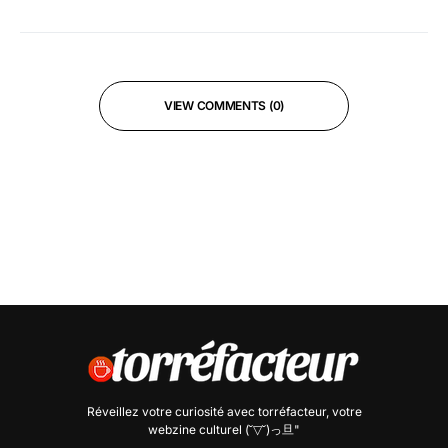
VIEW COMMENTS (0)
Réveillez votre curiosité avec
torréfacteur
, votre
webzine culturel (˘▽˘)っ旦"