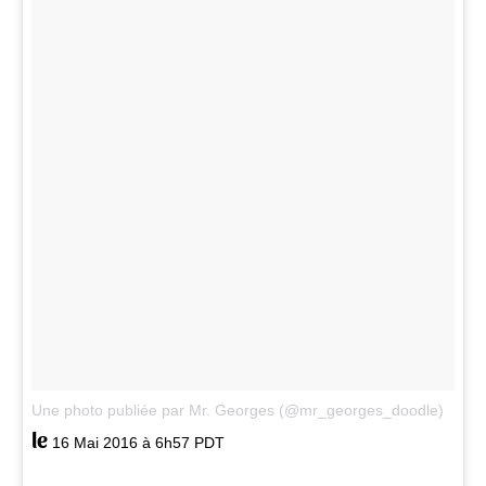
Une photo publiée par Mr. Georges (@mr_georges_doodle)
le
16 Mai 2016 à 6h57 PDT