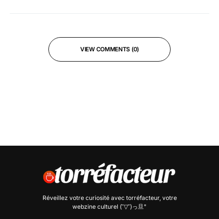
VIEW COMMENTS (0)
Réveillez votre curiosité avec
torréfacteur
, votre
webzine culturel (˘▽˘)っ旦"