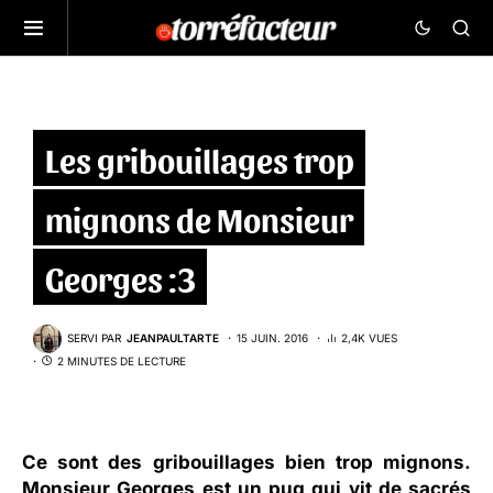
Les gribouillages trop
mignons de Monsieur
Georges :3
SERVI PAR
JEANPAULTARTE
15 JUIN. 2016
2,4K VUES
2 MINUTES DE LECTURE
Ce sont des gribouillages bien trop mignons.
Monsieur Georges
est un pug qui vit de sacrés