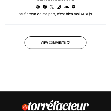
sauf erreur de ma part, c'est bien moi ᕕ( ᐛ )ᕗ
VIEW COMMENTS (0)