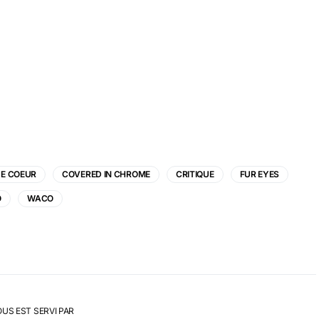
E COEUR
COVERED IN CHROME
CRITIQUE
FUR EYES
O
WACO
OUS EST SERVI PAR