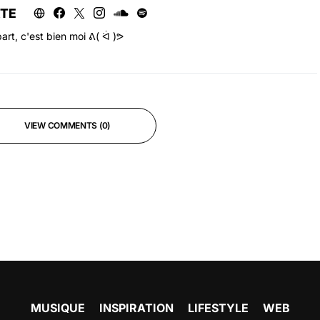
RTE
art, c'est bien moi ᕕ( ᐛ )ᕗ
VIEW COMMENTS (0)
MUSIQUE
INSPIRATION
LIFESTYLE
WEB