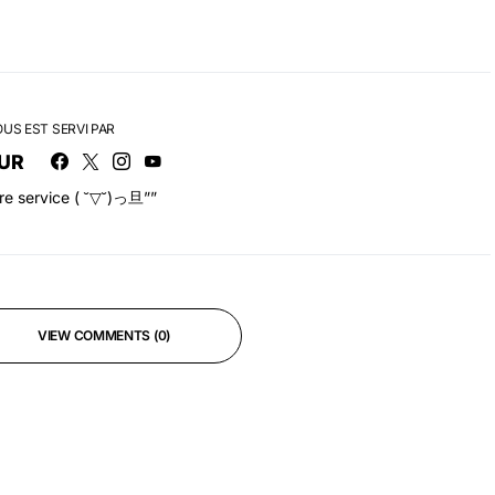
OUS EST SERVI PAR
UR
tre service ( ˘▽˘)っ旦””
VIEW COMMENTS (0)