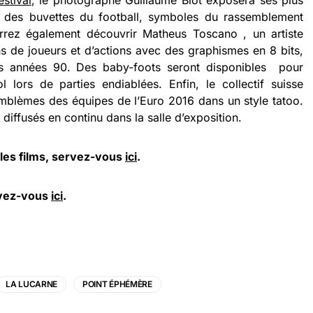
estival
, le photographe Guillaume Blot
exposera ses plus
 des buvettes du football, symboles du rassemblement
rrez également découvrir Matheus Toscano , un artiste
ions de joueurs et d’actions avec des graphismes en 8 bits,
es années 90. Des baby-foots seront disponibles
pour
l lors de parties endiablées. Enfin, le collectif suisse
emblèmes des équipes de l’Euro 2016 dans un style tatoo.
diffusés en continu dans la salle d’exposition.
 les films, servez-vous
ici
.
ervez-vous
ici
.
LA LUCARNE
POINT ÉPHÉMÈRE