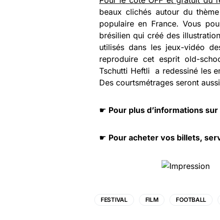
Pour le côté OFF et gratuit du f
beaux clichés autour du thème
populaire en France. Vous pou
brésilien qui créé des illustrat
utilisés dans les jeux-vidéo d
reproduire cet esprit old-schoo
Tschutti Heftli
a redessiné les 
Des courtsmétrages seront aussi 
☛
Pour plus d’informations sur
☛
Pour acheter vos billets, s
FESTIVAL
FILM
FOOTBALL