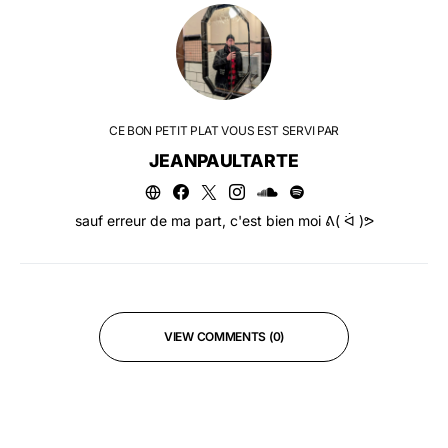
CE BON PETIT PLAT VOUS EST SERVI PAR
JEANPAULTARTE
sauf erreur de ma part, c'est bien moi ᕕ( ᐛ )ᕗ
VIEW COMMENTS (0)