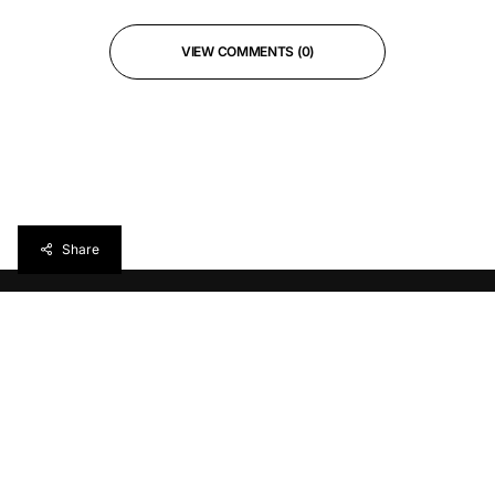
VIEW COMMENTS (0)
Share
Réveillez votre curiosité avec
torréfacteur
, votre
webzine culturel (˘▽˘)っ旦"
MUSIQUE
INSPIRATION
LIFESTYLE
WEB