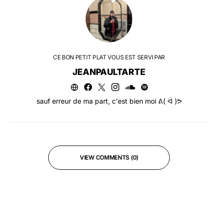
CE BON PETIT PLAT VOUS EST SERVI PAR
JEANPAULTARTE
sauf erreur de ma part, c'est bien moi ᕕ( ᐛ )ᕗ
VIEW COMMENTS (0)