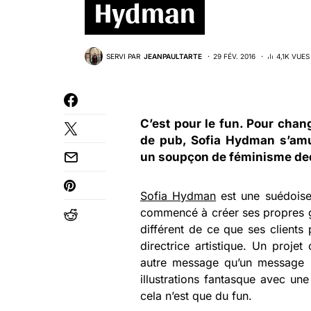
Hydman
SERVI PAR
JEANPAULTARTE
29 FÉV. 2016
4,1K VUES
C’est pour le fun. Pour chan
de pub,
Sofia Hydman
s’amu
un soupçon de féminisme de
Sofia Hydman
est une suédoise 
commencé à créer ses propres gif
différent de ce que ses clients
directrice artistique. Un projet 
autre message qu’un message pu
illustrations fantasque avec u
cela n’est que du fun.