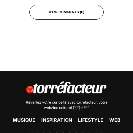
VIEW COMMENTS (0)
Réveillez votre curiosité avec
torréfacteur
, votre
webzine culturel (˘▽˘)っ旦"
MUSIQUE
INSPIRATION
LIFESTYLE
WEB