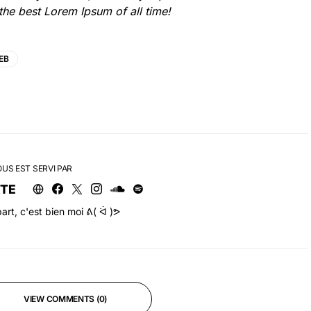
the best Lorem Ipsum of all time!
EB
OUS EST SERVI PAR
RTE
art, c'est bien moi ᕕ( ᐛ )ᕗ
VIEW COMMENTS (0)