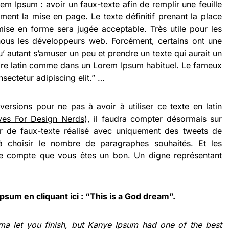
rem Ipsum : avoir un faux-texte afin de remplir une feuille
ement la mise en page. Le texte définitif prenant la place
mise en forme sera jugée acceptable. Très utile pour les
ous les développeurs web. Forcément, certains ont une
 autant s’amuser un peu et prendre un texte qui aurait un
ire latin comme dans un Lorem Ipsum habituel. Le fameux
sectetur adipiscing elit.” …
versions pour ne pas à avoir à utiliser ce texte en latin
ves For Design Nerds
), il faudra compter désormais sur
r de faux-texte réalisé avec uniquement des tweets de
à choisir le nombre de paragraphes souhaités. Et les
re compte que vous êtes un bon. Un digne représentant
psum en cliquant ici :
“This is a God dream”
.
’ma let you finish, but Kanye Ipsum had one of the best