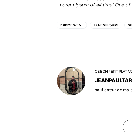
Lorem Ipsum of all time! One of 
KANYE WEST
LOREM IPSUM
W
CE BON PETIT PLAT V
JEANPAULTA
sauf erreur de ma p