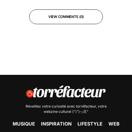
VIEW COMMENTS (0)
Réveillez votre curiosité avec
torréfacteur
, votre
webzine culturel (˘▽˘)っ旦"
MUSIQUE
INSPIRATION
LIFESTYLE
WEB