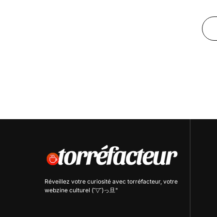
Réveillez votre curiosité avec
torréfacteur
, votre
webzine culturel (˘▽˘)っ旦"