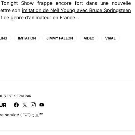
 Tonight Show frappe encore fort dans une nouvelle
mettre son
imitation de Neil Young avec Bruce Springsteen
 ait ce genre d’animateur en France…
LING
IMITATION
JIMMY FALLON
VIDEO
VIRAL
OUS EST SERVI PAR
UR
tre service ( ˘▽˘)っ旦””