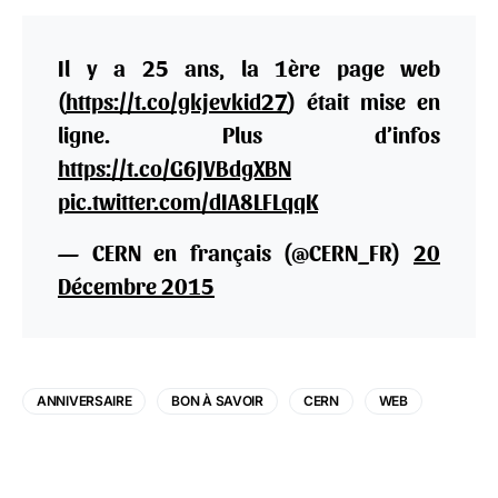
Il y a 25 ans, la 1ère page web
(
https://t.co/gkjevkid27
) était mise en
ligne. Plus d’infos
https://t.co/G6JVBdgXBN
pic.twitter.com/dIA8LFLqqK
— CERN en français (@CERN_FR)
20
Décembre 2015
ANNIVERSAIRE
BON À SAVOIR
CERN
WEB