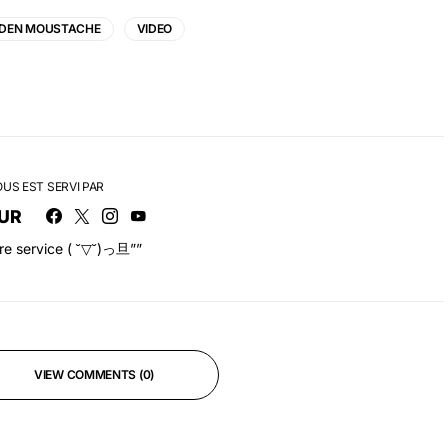
DEN MOUSTACHE
VIDEO
OUS EST SERVI PAR
UR
tre service ( ˘▽˘)っ旦””
VIEW COMMENTS (0)