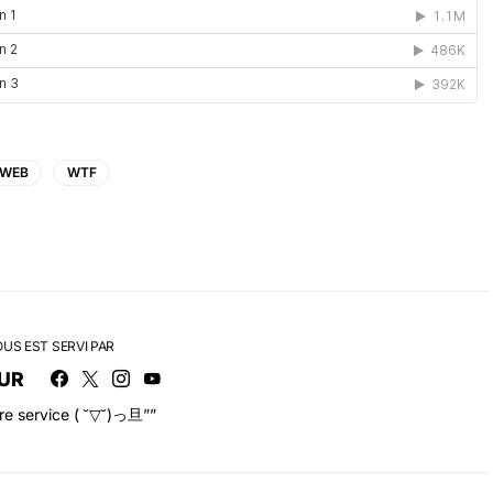
WEB
WTF
OUS EST SERVI PAR
UR
tre service ( ˘▽˘)っ旦””