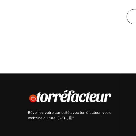
Réveillez votre curiosité avec
torréfacteur
, votre
webzine culturel (˘▽˘)っ旦"