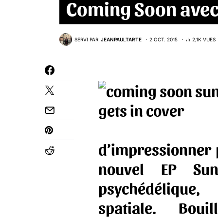
Coming Soon avec 
SERVI PAR
JEANPAULTARTE
2 OCT. 2015
2,1K VUES
d’impressionner p
nouvel EP Su
psychédéli
spatiale. Boui