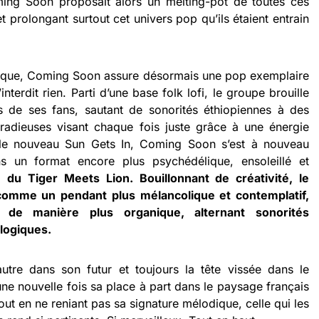
ming Soon proposait alors un melting-pot de toutes ces
 prolongant surtout cet univers pop qu’ils étaient entrain
dique, Coming Soon assure désormais une pop exemplaire
interdit rien. Parti d’une base folk lofi, le groupe brouille
s de ses fans, sautant de sonorités éthiopiennes à des
 radieuses visant chaque fois juste grâce à une énergie
 le nouveau Sun Gets In, Coming Soon s’est à nouveau
ns un format encore plus psychédélique, ensoleillé et
e du Tiger Meets Lion. Bouillonnant de créativité, le
 comme un pendant plus mélancolique et contemplatif,
e de manière plus organique, alternant sonorités
alogiques.
tre dans son futur et toujours la tête vissée dans le
 nouvelle fois sa place à part dans le paysage français
tout en ne reniant pas sa signature mélodique, celle qui les