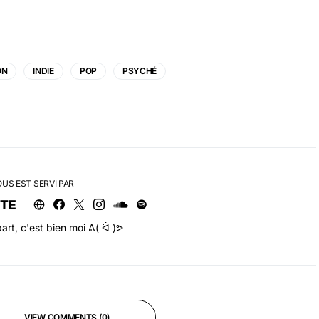
ON
INDIE
POP
PSYCHÉ
OUS EST SERVI PAR
RTE
art, c'est bien moi ᕕ( ᐛ )ᕗ
VIEW COMMENTS (0)