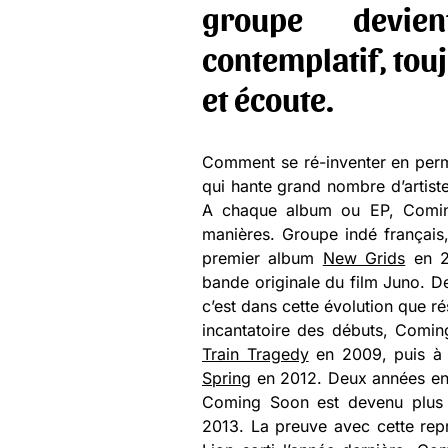
groupe devie
contemplatif, tou
et écoute.
Comment se ré-inventer en perm
qui hante grand nombre d’artist
A chaque album ou EP, Coming
manières. Groupe indé français,
premier album
New Grids
en 20
bande originale du film Juno. D
c’est dans cette évolution que r
incantatoire des débuts, Comin
Train Tragedy
en 2009, puis à 
Spring
en 2012. Deux années enc
Coming Soon est devenu plus 
2013. La preuve avec cette rep