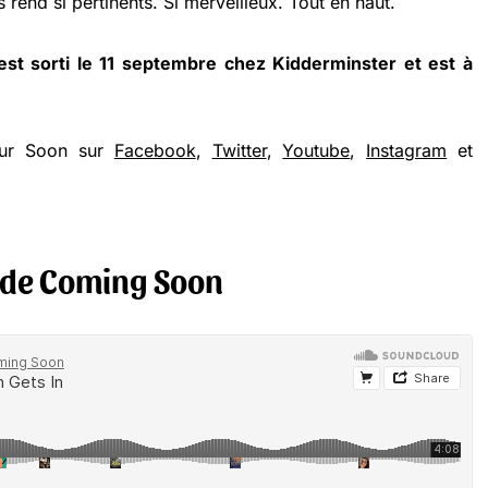
s rend si pertinents. Si merveilleux. Tout en haut.
st sorti le 11 septembre chez Kidderminster et est à
sur Soon sur
Facebook
,
Twitter
,
Youtube
,
Instagram
et
n de Coming Soon