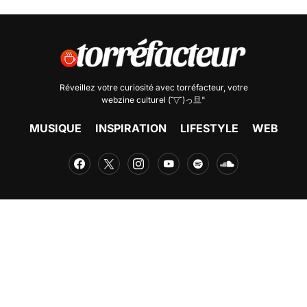
Réveillez votre curiosité avec
torréfacteur
, votre
webzine culturel (˘▽˘)っ旦"
MUSIQUE
INSPIRATION
LIFESTYLE
WEB