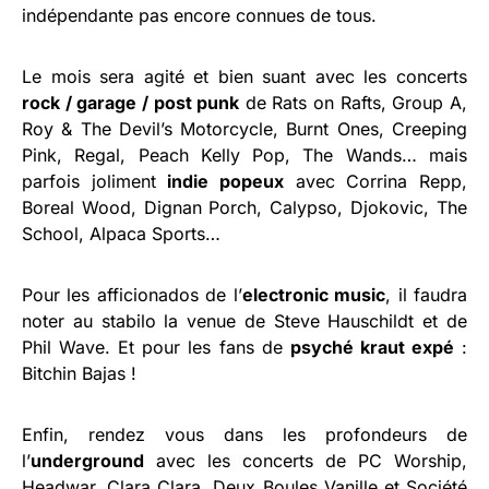
indépendante pas encore connues de tous.
Le mois sera agité et bien suant avec les concerts
rock / garage / post punk
de Rats on Rafts, Group A,
Roy & The Devil’s Motorcycle, Burnt Ones, Creeping
Pink, Regal, Peach Kelly Pop, The Wands… mais
parfois joliment
indie popeux
avec Corrina Repp,
Boreal Wood, Dignan Porch, Calypso, Djokovic, The
School, Alpaca Sports…
Pour les afficionados de l’
electronic music
, il faudra
noter au stabilo la venue de Steve Hauschildt et de
Phil Wave. Et pour les fans de
psyché kraut expé
:
Bitchin Bajas !
Enfin, rendez vous dans les profondeurs de
l’
underground
avec les concerts de PC Worship,
Headwar, Clara Clara, Deux Boules Vanille et Société