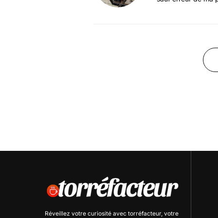
Réveillez votre curiosité avec
torréfacteur
, votre