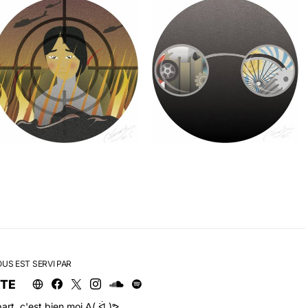
OUS EST SERVI PAR
RTE
art, c'est bien moi ᕕ( ᐛ )ᕗ