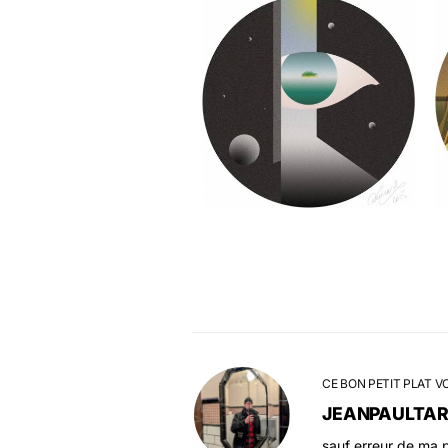
CE BON PETIT PLAT V
JEANPAULTA
sauf erreur de ma p