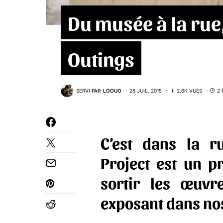
Du musée à la rue,
Outings
SERVI PAR
LOOUO
28 JUIL. 2015
2,6K VUES
2 
C’est dans la 
Project
est un pro
sortir les œuvr
exposant dans no