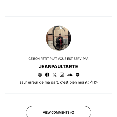
CE BON PETIT PLAT VOUS EST SERVI PAR
JEANPAULTARTE
sauf erreur de ma part, c'est bien moi ᕕ( ᐛ )ᕗ
VIEW COMMENTS (0)