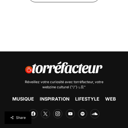
Réveillez votre curiosité avec
torréfacteur
, votre
webzine culturel (˘▽˘)っ旦"
MUSIQUE
INSPIRATION
LIFESTYLE
WEB
Share