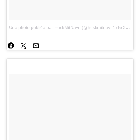
Une photo publiée par HuskMitNavn (@huskmitnavn1)
le
3 Juin 2015 à 13h09 PDT