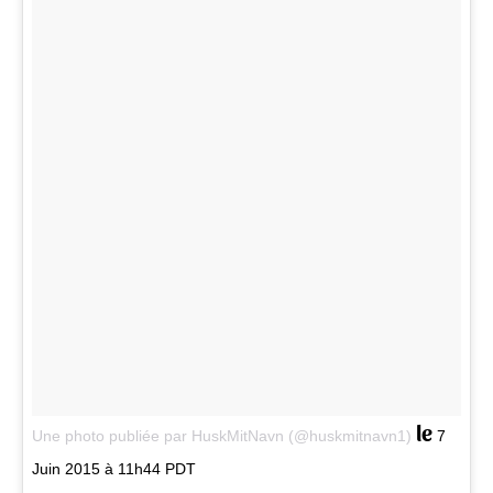
le
Une photo publiée par HuskMitNavn (@huskmitnavn1)
7
Juin 2015 à 11h44 PDT