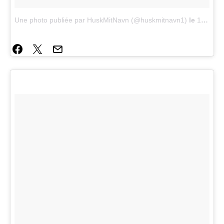
Une photo publiée par HuskMitNavn (@huskmitnavn1)
le
17 Juin 2015 à 12h51 PDT