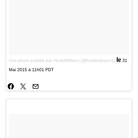
le
Une photo publiée par HuskMitNavn (@huskmitnavn1)
31
Mai 2015 à 11h01 PDT