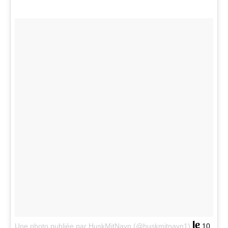
le
Une photo publiée par HuskMitNavn (@huskmitnavn1)
10