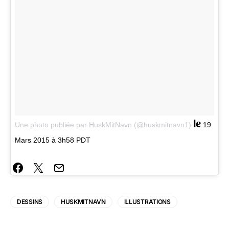
le
Une photo publiée par HuskMitNavn (@huskmitnavn1)
19
Mars 2015 à 3h58 PDT
DESSINS
HUSKMITNAVN
ILLUSTRATIONS