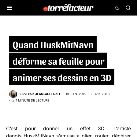
Quand HuskMitNavn
déforme sa feuille pour
animer ses dessins en 3D
SERVI PAR
JEANPAULTARTE
19 JUIN. 2015
4,1K VUES
1 MINUTE DE LECTURE
C’est pour donner un effet 3D. L’artiste
danois
HuskMitNavn
s’amuse à plier, rouler, déchirer