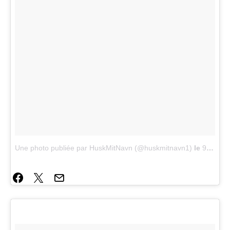
Une photo publiée par HuskMitNavn (@huskmitnavn1)
le
9 Juin 2015 à 12h41 PDT