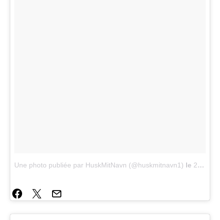
Une photo publiée par HuskMitNavn (@huskmitnavn1)
le
27 Mai 2015 à 2h09 PDT