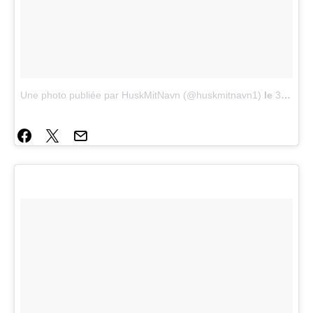
Une photo publiée par HuskMitNavn (@huskmitnavn1)
le
3 Mai 2015 à 3h00 PDT