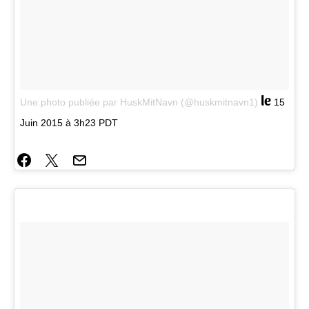
le
Une photo publiée par HuskMitNavn (@huskmitnavn1)
15
Juin 2015 à 3h23 PDT