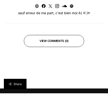
sauf erreur de ma part, c'est bien moi ᕕ( ᐛ )ᕗ
VIEW COMMENTS (0)
Share