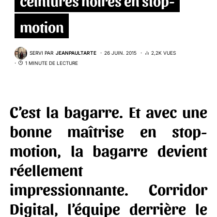
motion
SERVI PAR
JEANPAULTARTE
26 JUIN. 2015
2,2K VUES
1 MINUTE DE LECTURE
C’est la bagarre. Et avec une
bonne maîtrise en stop-
motion, la bagarre devient
réellement
impressionnante.
Corridor
Digital
, l’équipe derrière le